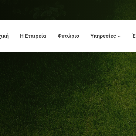
χική
Η Εταιρεία
Φυτώριο
Υπηρεσίες
Έ